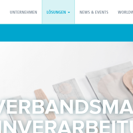
PT - Português (PT)
ZH - 汉语
UNTERNEHMEN
LÖSUNGEN
NEWS & EVENTS
WORLDW
 VERBANDSMA
NVERARBEI