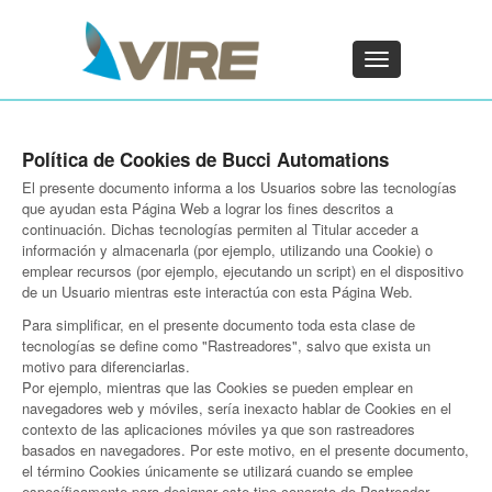
PT - Português (PT)
ZH - 汉语
Toggle
navigation
×
Política de Cookies de Bucci Automations
El presente documento informa a los Usuarios sobre las tecnologías
que ayudan esta Página Web a lograr los fines descritos a
continuación. Dichas tecnologías permiten al Titular acceder a
información y almacenarla (por ejemplo, utilizando una Cookie) o
emplear recursos (por ejemplo, ejecutando un script) en el dispositivo
de un Usuario mientras este interactúa con esta Página Web.
Para simplificar, en el presente documento toda esta clase de
tecnologías se define como "Rastreadores", salvo que exista un
motivo para diferenciarlas.
Por ejemplo, mientras que las Cookies se pueden emplear en
navegadores web y móviles, sería inexacto hablar de Cookies en el
contexto de las aplicaciones móviles ya que son rastreadores
basados en navegadores. Por este motivo, en el presente documento,
el término Cookies únicamente se utilizará cuando se emplee
específicamente para designar este tipo concreto de Rastreador.