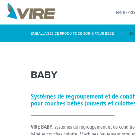
ENTREPRI
EMBALLAGES DE PRODUITS DE SOINS POUR BÉBÉ
>
BA
BABY
Systèmes de regroupement et de condi
pour couches bébés (ouverts et culotte
VIRE BABY
: systèmes de regroupement et de conditi
bébé et couches culotte. Machines hautement product