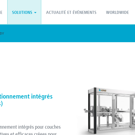
PT - Português (PT)
ZH - 汉语
SE
SOLUTIONS
ACTUALITÉ ET ÉVÉNEMENTS
WORLDWIDE
BY
tionnement intégrés
s)
onnement intégrés pour couches
ives et efficaces créees pour