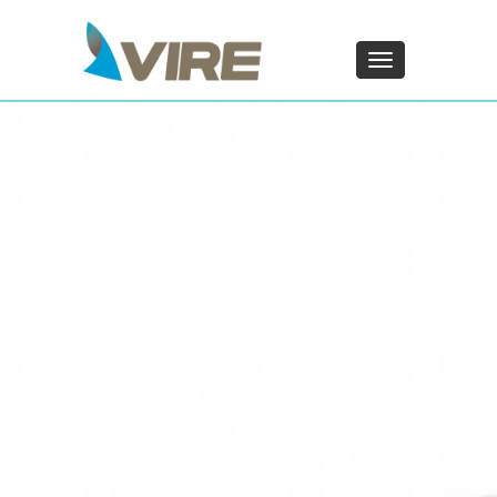
PT - Português (PT)
ZH - 汉语
Toggle
navigation
×