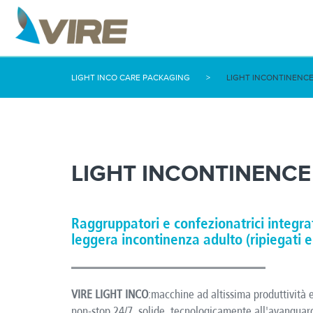
LIGHT INCO CARE PACKAGING
>
LIGHT INCONTINENC
LIGHT INCONTINENCE
Raggruppatori e confezionatrici integrat
leggera incontinenza adulto (ripiegati e
VIRE LIGHT INCO
:macchine ad altissima produttività 
non-stop 24/7, solide, tecnologicamente all'avanguar