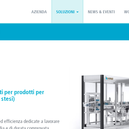
PT - Português (PT)
ZH - 汉语
AZIENDA
SOLUZIONI
NEWS & EVENTI
WO
E
i per prodotti per
 stesi)
ed efficienza dedicate a lavorare
dia e di durata comprovata