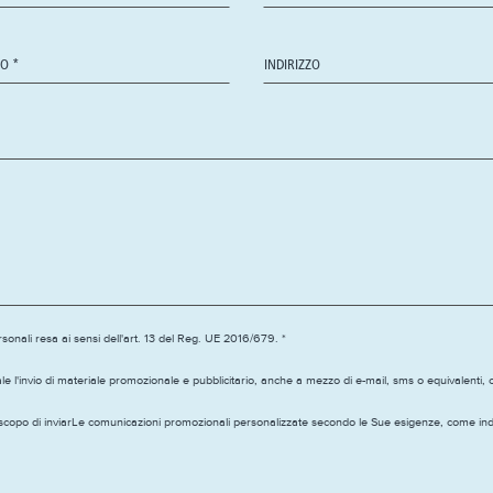
sonali resa ai sensi dell'art. 13 del Reg. UE 2016/679. *
ale l'invio di materiale promozionale e pubblicitario, anche a mezzo di e-mail, sms o equivalenti,
llo scopo di inviarLe comunicazioni promozionali personalizzate secondo le Sue esigenze, come ind